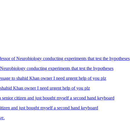
Neurobiology conducting experiments that test the hypotheses
ahid Khan owner I need urgent help of you plz
izen and just bought myself a second hand keyboard