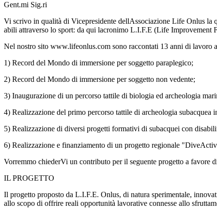
Gent.mi Sig.ri
Vi scrivo in qualità di Vicepresidente dellAssociazione Life Onlus la qu
abili attraverso lo sport: da qui lacronimo L.I.F.E (Life Improvement 
Nel nostro sito www.lifeonlus.com sono raccontati 13 anni di lavoro a fa
1) Record del Mondo di immersione per soggetto paraplegico;
2) Record del Mondo di immersione per soggetto non vedente;
3) Inaugurazione di un percorso tattile di biologia ed archeologia mar
4) Realizzazione del primo percorso tattile di archeologia subacquea in
5) Realizzazione di diversi progetti formativi di subacquei con disabilit
6) Realizzazione e finanziamento di un progetto regionale "DiveActive",
Vorremmo chiederVi un contributo per il seguente progetto a favore di
IL PROGETTO
Il progetto proposto da L.I.F.E. Onlus, di natura sperimentale, innovat
allo scopo di offrire reali opportunità lavorative connesse allo sfrutta