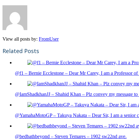
View all posts by:
FromUser
Related Posts
@f1 – Bernie Ecclestone – Dear Mr Carey, I am a Professor of 
@IamShadkhanJJ – Shahid Khan – Plz convey my message to sh
@YamahaMotoGP – Takuya Nakata – Dear Sir, I am a senior cit
@bedbathbeyond – Steven Temares – 1902 sw22nd ave.