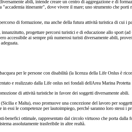
i diversamente abili, intende creare un centro di aggregazione e di forma
ia "accademia itinerante", dove vivere il mare; uno strumento che porti n
rcorso di formazione, ma anche della futura attività turistica di cui i pa
 innanzitutto, progettare percorsi turistici e di educazione allo sport (ad
o accessibile ai sempre più numerosi turisti diversamente abili, proveni
a adeguata.
ubacquea per le persone con disabilità (la licenza della Life Onlus è rico
entato e realizzato dalla Life onlus nei fondali dellArea Marina Protetta 
romozione di attività turistiche in favore dei soggetti diversamente abili.
io (Sicilia e Malta), esso promuove una concezione del lavoro per soggetti
 in essi le competenze per lautoimpiego, perché saranno loro stessi i pro
osti-benefici ottimale, rappresentato dal circolo virtuoso che porta dalla
tema assolutamente trasferibile in altre realtà.