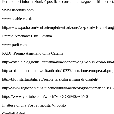
Per ulteriori informazioni, è possibile consultare i seguenti siti internet
www.lifeonlus.com
www.seable.co.uk
http://www.padi.com/scuba/templates/it-adzone7.aspx?id=16730La
Premio Amenano Cittá Catania
www.padi.com
PADI; Premio Amenano Citta Catania
http://catania.blogsicilia.it/catania-alla-scoperta-degli-abissi-con-i-s
http://catania.meridionews.it/articolo/10225/menzione-europea-al-pro
http://blog.startupitalia.eu/seable-la-sicilia-misura-di-disabili/
http://www.regione.sicilia.it/beniculturali/archeologiasottomarina/sez
https://www.youtube.com/watch?v=OQz5M0eA6Y0
In attesa di una Vostra risposta Vi porgo
Cordiali Saluti,