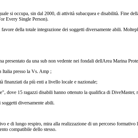
ale si occupa, sin dal 2000, di attività subacquea e disabilità. Fine del
For Every Single Person).
vore della totale integrazione dei soggetti diversamente abili. Molteplic
ina presentato da una sub non vedente nei fondali dellArea Marina Protett
 Italia presso la Vs. Amp ;
à finanziati da più enti a livello locale e nazionale;
 dove 15 ragazzi disabili hanno ottenuto la qualifica di DiveMaster, riba
 soggetti diversamente abili.
ivo e di lungo respiro, mira alla realizzazione di un percorso formativo 
mento compatibile dello stesso.