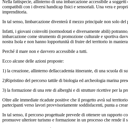
Nella fattispecie, allinterno di una imbarcazione accessibile a soggett
compatibili con i diversi handicap fisici e sensoriali. Una vera e propr
imprenditoria.
In tal senso, limbarcazione diventerà il mezzo principale non solo del pe
Infatti, i giovani coinvolti (normodotati e diversamente abili) potranno,
imbarcazione come strumento di promozione culturale e sportiva davver
nostra Isola e non hanno lopportunità di fruire del territorio in manier
Perché il mare non e davvero accessibile a tutti.
Ecco alcune delle azioni proposte:
1) la creazione, allinterno dellaccademia itinerante, di una scuola di s
2)Ripristino del percorso tattile di biologia ed archeologia marina pres
3) la formazione di una rete di alberghi e di strutture ricettive per la p
Oltre alle immediate ricadute positive che il progetto avrà sul territor
partecipanti verso lavori provvisoriamente soddisfacenti, punta a creare
In tal senso, il percorso progettuale prevede di ottenere un rapporto c
promuove ulteriore turismo e formazione in un processo che rende il sis