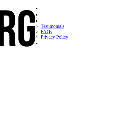
Home
Find a CEO
About
Testimonials
FAQs
Privacy Policy
Help